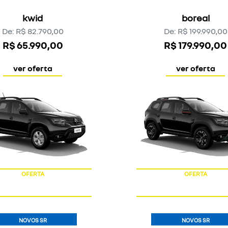
OFERTA
OFERTA
NOVOS SR
NOVOS SR
KOLEOS
OROCH
esprit alpine
iconic
koleos
oroch
De: R$ 289.990,00
De: R$ 140.790,00
R$ 259.990,00
R$ 126.990,00
ver oferta
ver oferta