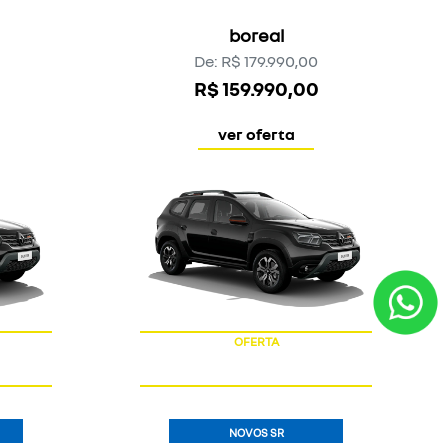
OFERTA
NOVOS SR
OROCH
intense
oroch
De: R$ 134.390,00
R$ 114.990,00
ver oferta