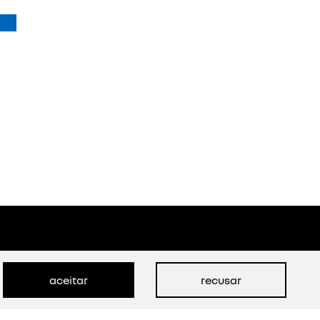
ver oferta
OFERTA
NOVOS SR
BOREAL
evolution
aceitar
recusar
boreal