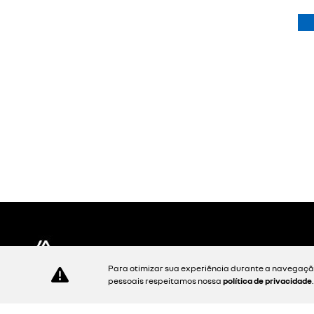
ver oferta
OFERTA
TAXA
NOVOS SR
KARDIAN
Para otimizar sua experiência durante a navegação
evolution mt
pessoais respeitamos nossa
política de privacidade
kardian