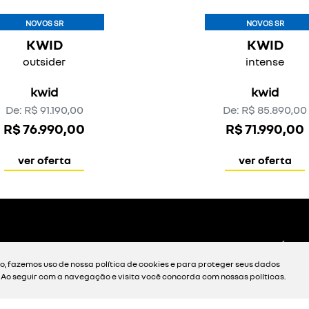
ver oferta
ver oferta
 0,49% EM 60 MESES, 50% DE
OFERTA
ENTRADA
NOVOS SR
NOVOS SR
KWID
BOREAL
, fazemos uso de nossa política de cookies e para proteger seus dados
zen
techno
. Ao seguir com a navegação e visita você concorda com nossas políticas.
kwid
boreal