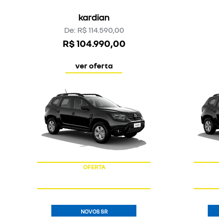
OFERTA
NOVOS SR
BOREAL
iconic
boreal
De: R$ 214.990,00
R$ 189.990,00
ver oferta