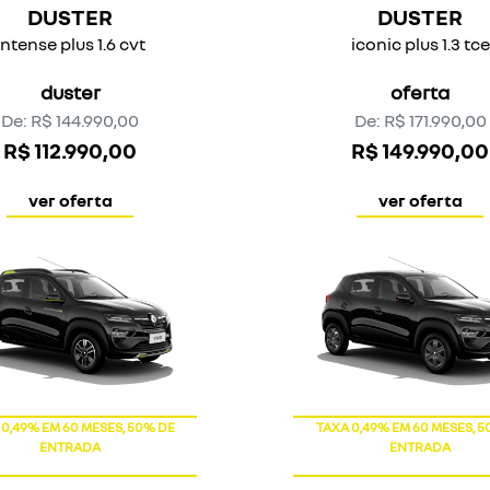
OFERTA
OFERTA
NOVOS SR
NOVOS SR
KARDIAN
KARDIAN
techno
evolution at
kardian
kardian
De: R$ 134.590,00
De: R$ 124.590,00
R$ 119.990,00
R$ 109.990,00