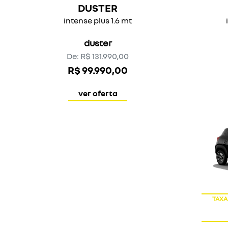
OFERTA
NOVOS SR
OROCH
intense
oroch
De: R$ 134.390,00
R$ 119.990,00