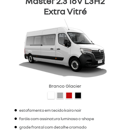
Master 2.3 16V L3H2
Extra Vitré
Branco Glacier
estofamento em tecido kairo noir
faróis com assinatura luminosa c-shape
grade frontal com detalhe cromado