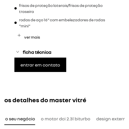
frisos de proteção laterais/frisos de proteção
traseira
rodas de aço 16" com embelezadores de rodas
"mini"
ver mais
ficha técnica
entrar em contato
os detalhes do master vitré
ra o seu negócio
o motor dci 2.3l biturbo
design externo