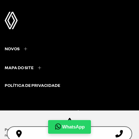
NOVOS
MAPA DO SITE
POLÍTICA DE PRIVACIDADE
CNPJ: 04.621.624/0001-87
WhatsApp
Para otimizar sua experiência durante a navegação, fazemos uso de
nossa política de cookies e para proteger seus dados pessoais